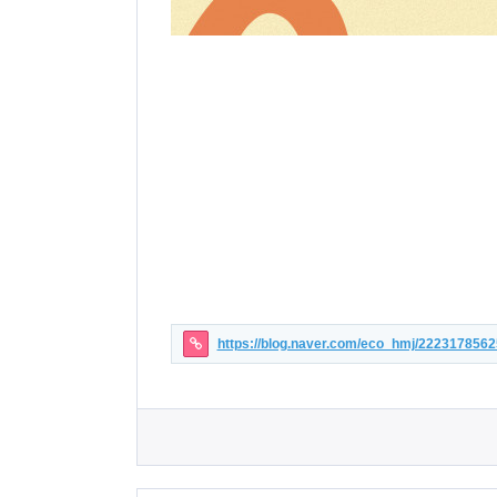
https://blog.naver.com/eco_hmj/222317856