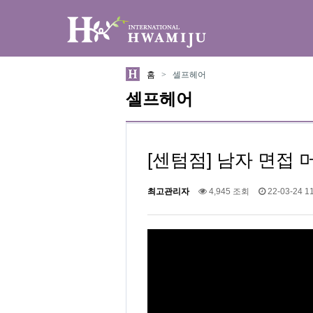
하위분류
하위분류
홈
>
셀프헤어
셀프헤어
[센텀점] 남자 면접 
최고관리자
4,945 조회
22-03-24 11