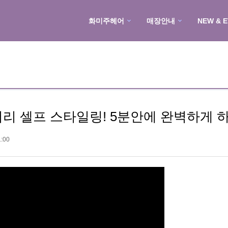
화미주헤어
매장안내
NEW & 
머리 셀프 스타일링! 5분안에 완벽하게 하
:00