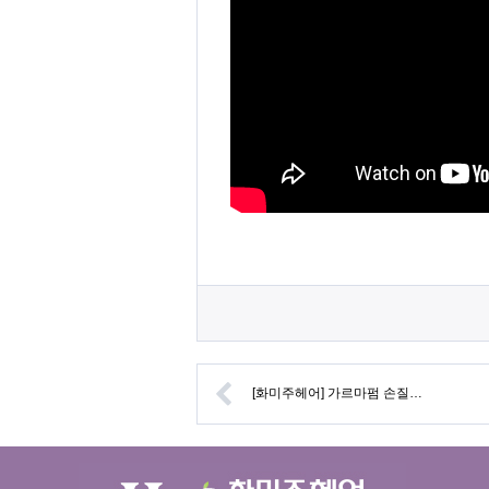
[화미주헤어] 가르마펌 손질…