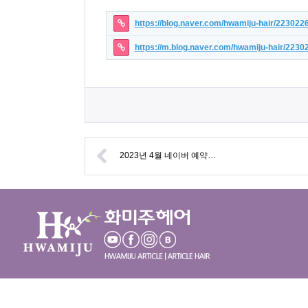
https://blog.naver.com/hwamiju-hair/22302
https://m.blog.naver.com/hwamiju-hair/223
2023년 4월 네이버 예약…