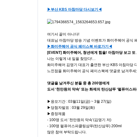
▶부산 KBS 아침마당 다시보기◀
여기서 끝이 아니다!
대표님 아침마당 방송 기념 이벤트가 화미주헤어 공식 
▶화미주헤어 공식 페이스북 바로가기◀
[EVENT] 화미주헤어, 청년에게 힘을! 아침마당 보고 또
나는 이렇게 내 일을 찾았다!…
화미주헤어 김영기 대표가 출연한 부산 KBS 아침마당 
느낀점을 화미주헤어 공식 페이스북에 댓글로 남겨주세
댓글을 남겨주신 분들 중 총 200명에게
도서 ‘천만원의 약속’ 또는 화제의 탄산샴푸 ‘펄퓨어스파
▶응모기간 : 03월11일(금) ~ 3월 27(일)
▶당첨자발표 : 03월 29일(화)
▶증정제품
- 100명 도서 ‘천만원의 약속’(김영기 저)
- 100명 펄퓨어스파클링샴푸(탄산샴푸) 200ml
많은 참여 부탁드립니다.